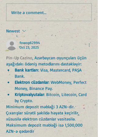
Write a comment...
Newest
fowop62994
Oct 23, 2025
Pin-Up Cazino
, Azərbaycan oyunçuları üçün 
aşağıdakı ödəniş metodlarını dəstəkləyir:
Bank kartları
: Visa, Mastercard, PAŞA 
Bank.
Elektron cüzdanlar
: WebMoney, Perfect 
Money, Binance Pay.
Kriptovalyutalar
: Bitcoin, Litecoin, Card 
by Crypto.
Minimum depozit məbləği 3 AZN-dir. 
Çıxarışlar sürətli şəkildə həyata keçirilir, 
xüsusilə elektron cüzdanlar vasitəsilə. 
Maksimum depozit məbləği isə 1,500,000 
AZN-ə qədərdir