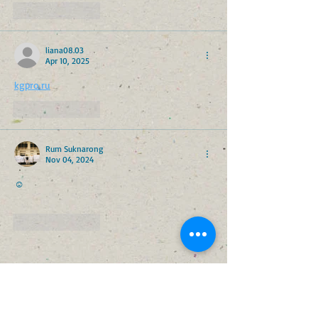
Like
Reply
liana08.03
Apr 10, 2025
kgpro.ru
Like
Reply
Rum Suknarong
Nov 04, 2024
☺️
1win sweet bonanza
Like
Reply
Featured Posts